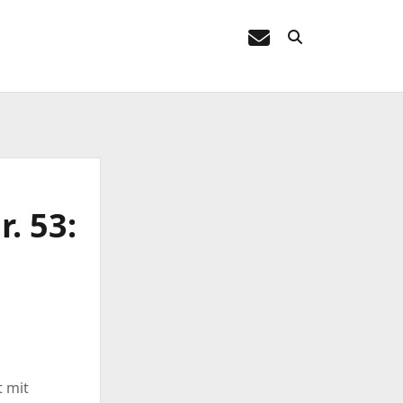
E-
Mail
. 53:
n
t mit