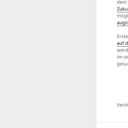
dem 
Zuku
mögli
augs
Erst
auf 
werde
im v
gesu
Veröf