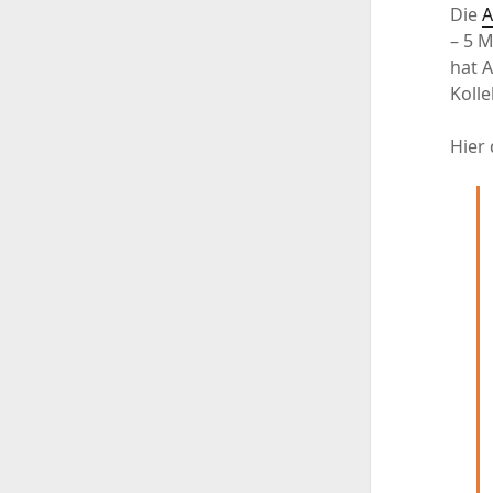
Die
A
– 5 M
hat 
Kolle
Hier